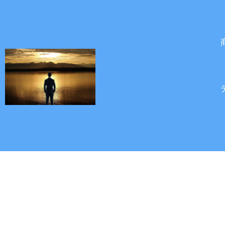
内
容
を
ス
キ
ッ
プ