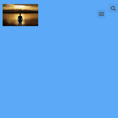
内
容
メ
を
ニ
ビジネスマンは第一印象で勝負
スーツが似合うカラダになる
商品レビュー
お問い合わせ
ビジネスマンが40代から始める自己改革
デキるビジネスマンの必須アイテム
デキるビジネスマンの読書習慣 スキルも思考も磨く！厳選ビジネス書を紹介
40代ビジネスマンの体調管理術
40代ビジネスマンのメンタル管理術
ブログ：30代の自分に伝えたいこと
ス
ュ
キ
ー
ッ
プ