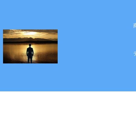
内
容
を
ス
キ
ッ
プ